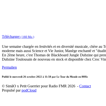
Télécharger
( 160 Mo )
Une semaine chargée en festivités et en diversité musicale, chère au 
moderne mais aussi Science et Vie Junior, Manège enchanté et "dualit
En 2ème heure, c'est Thomas de Blackboard Jungle Dubzine qui prend
Dubzine Toulousain de nouveau en stock et disponible chez Croc Viny
Permalien
Publié le
mercredi 26 octobre 2022 à 11:58
par Le Tour du Monde en 80Hz
© SimãO x Petit Guerrier pour Radio FMR 2026 -
Contact
Propulsé par
podCloud