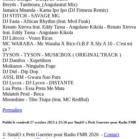
Breyth - Tamboura_(Angolastral Mix)
Jamaica Mnanda - Kama Ipo Ipo (DJ Firmeza Remix)
DJ STITCH - SAVAGE MG
DJ Fasta - African Rhythm (feat. Mvd Funk)
Renato Xtrova feat. Eddy Tussa - Angolano Kikola - Renato Xtrova
feat. Eddy Tussa - Angolano Kikola
DJ Lilocox - Vozes Ricas
MC WARABA - Mc Waraba X Rico O.B.F X Sly A 10 - C'est toi
ça ?
TYSON - TYSON - MUSICBOX ( ORIGINAL'TRACK )
DJ Danifox - Xupetilson
Moikanos - Ninguém Foge
DJ Did - Dip Dop
ASSI, BM - Gwara Nao Para
DJ Lycox - DJ Lycox - DISTANTE
Lua Preta - Essa Preta Me Mata
Mulatoh Prod - Boca
Moonshine - Tibo Tisipa (feat. MC RedBul)
Permalien
Publié le
vendredi 27 octobre 2023 à 21:26
par SimãO x Petit Guerrier pour Radio FMR
© SimãO x Petit Guerrier pour Radio FMR 2026 -
Contact