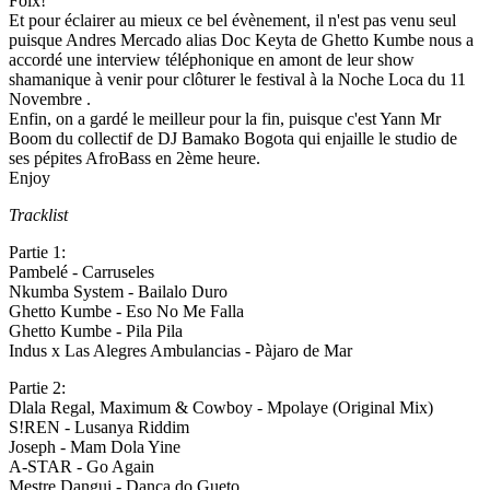
Foix!
Et pour éclairer au mieux ce bel évènement, il n'est pas venu seul
puisque Andres Mercado alias Doc Keyta de Ghetto Kumbe nous a
accordé une interview téléphonique en amont de leur show
shamanique à venir pour clôturer le festival à la Noche Loca du 11
Novembre .
Enfin, on a gardé le meilleur pour la fin, puisque c'est Yann Mr
Boom du collectif de DJ Bamako Bogota qui enjaille le studio de
ses pépites AfroBass en 2ème heure.
Enjoy
Tracklist
Partie 1:
Pambelé - Carruseles
Nkumba System - Bailalo Duro
Ghetto Kumbe - Eso No Me Falla
Ghetto Kumbe - Pila Pila
Indus x Las Alegres Ambulancias - Pàjaro de Mar
Partie 2:
Dlala Regal, Maximum & Cowboy - Mpolaye (Original Mix)
S!REN - Lusanya Riddim
Joseph - Mam Dola Yine
A-STAR - Go Again
Mestre Dangui - Dança do Gueto