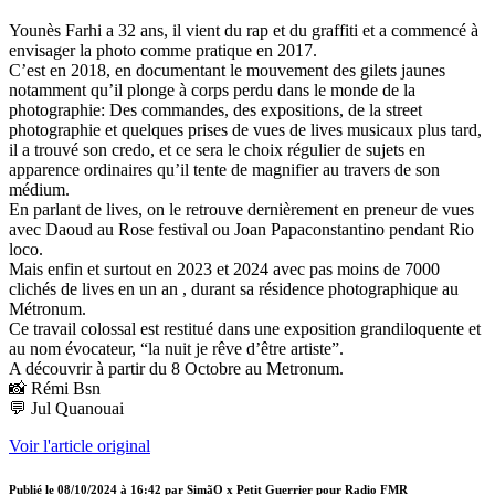
Younès Farhi a 32 ans, il vient du rap et du graffiti et a commencé à
envisager la photo comme pratique en 2017.
C’est en 2018, en documentant le mouvement des gilets jaunes
notamment qu’il plonge à corps perdu dans le monde de la
photographie: Des commandes, des expositions, de la street
photographie et quelques prises de vues de lives musicaux plus tard,
il a trouvé son credo, et ce sera le choix régulier de sujets en
apparence ordinaires qu’il tente de magnifier au travers de son
médium.
En parlant de lives, on le retrouve dernièrement en preneur de vues
avec Daoud au Rose festival ou Joan Papaconstantino pendant Rio
loco.
Mais enfin et surtout en 2023 et 2024 avec pas moins de 7000
clichés de lives en un an , durant sa résidence photographique au
Métronum.
Ce travail colossal est restitué dans une exposition grandiloquente et
au nom évocateur, “la nuit je rêve d’être artiste”.
A découvrir à partir du 8 Octobre au Metronum.
📸 Rémi Bsn
💬 Jul Quanouai
Voir l'article original
Publié le
08/10/2024 à 16:42
par
SimãO x Petit Guerrier pour Radio FMR