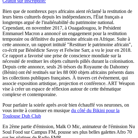
Gratuit sur inscription:
Bien que de nombreux pays africains aient réclamé la restitution de
leurs biens culturels depuis les indépendances, l'État français a
longtemps argué de l'inaliénabilité du patrimoine national.
Cependant, en novembre 2017, à Ouagadougou, le Président
Emmanuel Macron a annoncé un engagement pour la restitution
temporaire ou définitive du patrimoine africain en Afrique. Suite à
cette annonce, un rapport intitulé "Restituer le patrimoine africain",
co-écrit par Bénédicte Savoy et Felwine Sarr, a vu le jour en 2018.
Ce rapport a favorisé une prise de conscience mondiale sur la
nécessité de restituer les objets culturels pillés durant la colonisation.
Depuis cette annonce, seuls 26 trésors du Royaume du Dahomey
(Bénin) ont été restitués sur les 88 000 objets africains présents dans
les collections publiques françaises. À travers cet événement, qui
associe exposition artistique, projection et conférence. ART Weapon
vise à créer un espace de réflexion autour de cette thématique
complexe et contemporaine.
Pour parfaire la soirée après avoir bien échauffé vos neurones, on
vous invite à continuer en musique
du côté du Bikini pour la
Toulouse Dub Club
En 2ème partie d'émission, Malk O Mic, animateur de l'émission Nu
Soul Food sur Campus FM, pousse ses plus belles galettes Afro 70
sur les platines de Radio FMR.